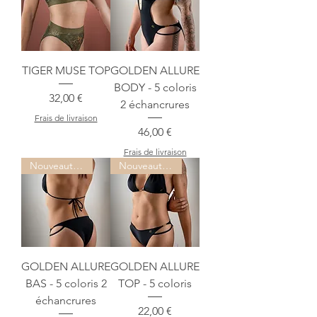
TIGER MUSE TOP
GOLDEN ALLURE
BODY - 5 coloris
Prix
32,00 €
2 échancrures
Frais de livraison
Prix
46,00 €
Frais de livraison
Nouveauté !
Nouveauté !
GOLDEN ALLURE
GOLDEN ALLURE
BAS - 5 coloris 2
TOP - 5 coloris
échancrures
Prix
22,00 €