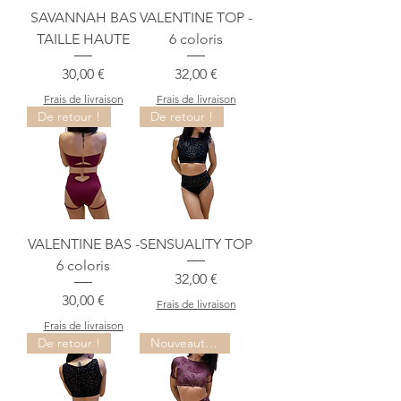
SAVANNAH BAS
VALENTINE TOP -
TAILLE HAUTE
6 coloris
Prix
Prix
30,00 €
32,00 €
Frais de livraison
Frais de livraison
De retour !
De retour !
VALENTINE BAS -
SENSUALITY TOP
6 coloris
Prix
32,00 €
Prix
30,00 €
Frais de livraison
Frais de livraison
De retour !
Nouveauté !