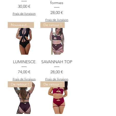
formes
Prix
30,00 €
Prix
28,00 €
Frais de livraison
Frais de livraison
Nouveauté !
De retour !
LUMINESCE
SAVANNAH TOP
Prix
Prix
74,00 €
28,00 €
Frais de livraison
Frais de livraison
De retour !
De retour !