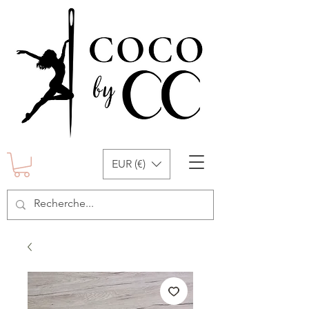
EUR (€)