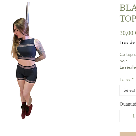
BL
TO
30,00 
Frais de 
Ce top e
noir.
La résill
poitrine
Tailles
*
au modè
On adore
Sélect
possibles
Quantité