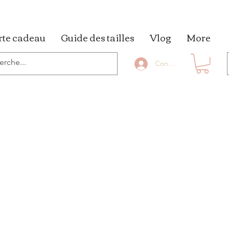
rte cadeau
Guide des tailles
Vlog
More
Connexion