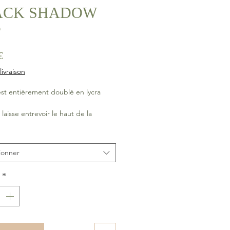
ACK SHADOW
P
Prix
€
livraison
st entièrement doublé en lycra
e laisse entrevoir le haut de la
 ce qui donne un côté plus sensuel
le.
 les bretelles avec deux positions
ionner
 : droites ou croisées !
*