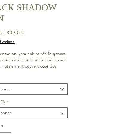
ACK SHADOW
N
Prix
Prix
 € 
39,90 €
original
promotionnel
livraison
mme en lycra noir et résille grosse
our un côté ajouré sur la cuisse avec
s. Totalement couvert côté dos.
séduit par son style, car on adore ses
 réglables !
ionner
LES
*
ionner
*