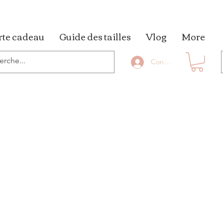
rte cadeau
Guide des tailles
Vlog
More
Connexion