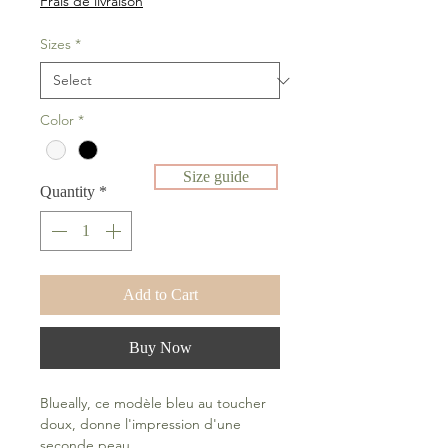
Frais de livraison
Sizes
*
Color
*
Size guide
Quantity
*
Add to Cart
Buy Now
Blueally, ce modèle bleu au toucher
doux, donne l'impression d'une
seconde peau..