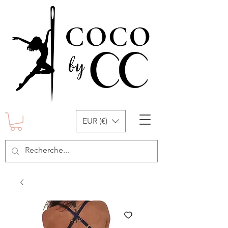
EUR (€)